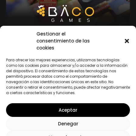
Gestionar el
consentimiento de las
12 de septiembre de 2023
cookies
Para ofrecer las mejores experiencias, utilizamos tecnologías
BÄCO GAMES: el futuro
como las cookies para almacenar y/o acceder a la información
del dispositivo. El consentimiento de estas tecnologías nos
está aquí
permitirá procesar datos como el comportamiento de
navegación o las identificaciones únicas en este sitio. No
consentir o retirar el consentimiento, puede afectar negativamente
a ciertas características y funciones.
Baco Games
Meraki
Aceptar
Denegar
©2026 Bäco Games
Aviso legal
Política de