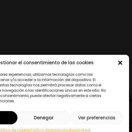
stionar el consentimiento de las cookies
jores experiencias, utilizamos tecnologías como las
nar y/o acceder a la información del dispositivo. El
estas tecnologías nos permitirá procesar datos como el
avegación o las identificaciones únicas en este sitio. No
 el consentimiento, puede afectar negativamente a ciertas
unciones.
Síguenos
Denegar
Ver preferencias
e cookies
olítica de cookies
Política de privacidad
Aviso legal