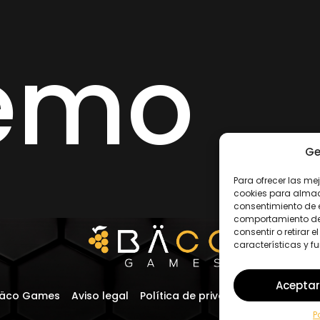
emo
Ge
Para ofrecer las me
cookies para almace
consentimiento de 
comportamiento de n
consentir o retirar
características y f
Aceptar
Bäco Games
Aviso legal
Política de privacidad
Política d
P